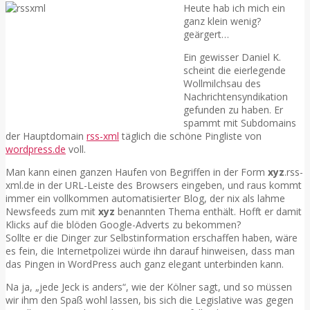
Heute hab ich mich ein
ganz klein wenig?
geärgert…
Ein gewisser Daniel K.
scheint die eierlegende
Wollmilchsau des
Nachrichtensyndikation
gefunden zu haben. Er
spammt mit Subdomains
der Hauptdomain
rss-xml
täglich die schöne Pingliste von
wordpress.de
voll.
Man kann einen ganzen Haufen von Begriffen in der Form
xyz
.rss-
xml.de in der URL-Leiste des Browsers eingeben, und raus kommt
immer ein vollkommen automatisierter Blog, der nix als lahme
Newsfeeds zum mit
xyz
benannten Thema enthält. Hofft er damit
Klicks auf die blöden Google-Adverts zu bekommen?
Sollte er die Dinger zur Selbstinformation erschaffen haben, wäre
es fein, die Internetpolizei würde ihn darauf hinweisen, dass man
das Pingen in WordPress auch ganz elegant unterbinden kann.
Na ja, „jede Jeck is anders“, wie der Kölner sagt, und so müssen
wir ihm den Spaß wohl lassen, bis sich die Legislative was gegen