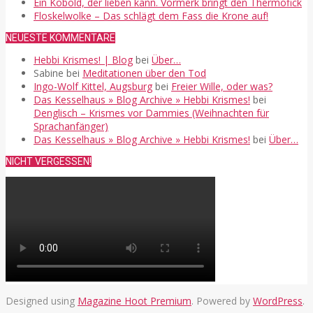
Ein Kobold, der lieben kann. Vormerk bringt den Thermofick
Floskelwolke – Das schlägt dem Fass die Krone auf!
NEUESTE KOMMENTARE
Hebbi Krismes! | Blog
bei
Über…
Sabine
bei
Meditationen über den Tod
Ingo-Wolf Kittel, Augsburg
bei
Freier Wille, oder was?
Das Kesselhaus » Blog Archive » Hebbi Krismes!
bei
Denglisch – Krismes vor Dammies (Weihnachten für
Sprachanfänger)
Das Kesselhaus » Blog Archive » Hebbi Krismes!
bei
Über…
NICHT VERGESSEN!
Designed using
Magazine Hoot Premium
. Powered by
WordPress
.